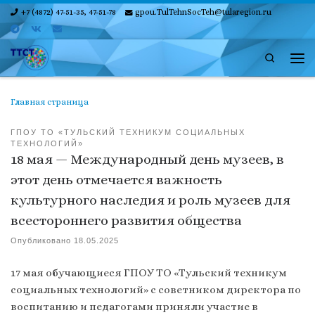
+7 (4872) 47-51-35, 47-51-78
gpou.TulTehnSocTeh@tularegion.ru
Skip to content
Search
Ме
Главная страница
ГПОУ ТО «ТУЛЬСКИЙ ТЕХНИКУМ СОЦИАЛЬНЫХ
ТЕХНОЛОГИЙ»
18 мая — Международный день музеев, в
этот день отмечается важность
культурного наследия и роль музеев для
всестороннего развития общества
Опубликовано
18.05.2025
17 мая обучающиеся ГПОУ ТО «Тульский техникум
социальных технологий» с советником директора по
воспитанию и педагогами приняли участие в