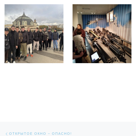
Навигация по записям
Предыдущая запись
ОТКРЫТОЕ ОКНО – ОПАСНО!