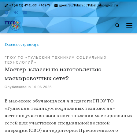
+7 (4872) 47-51-35, 47-51-78
gpou.TulTehnSocTeh@tularegion.ru
Skip to content
Search
Ме
Главная страница
ГПОУ ТО «ТУЛЬСКИЙ ТЕХНИКУМ СОЦИАЛЬНЫХ
ТЕХНОЛОГИЙ»
Мастер-классы по изготовлению
маскировочных сетей
Опубликовано
16.06.2025
В мае-июне обучающиеся и педагоги ГПОУ ТО
«Тульский техникум социальных технологий»
активно участвовали в изготовлении маскировочных
сетей для участников специальной военной
операции (СВО) на территории Пречистенского