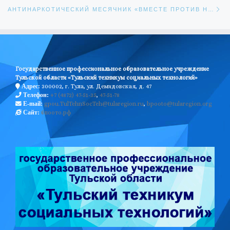
Сл
АНТИНАРКОТИЧЕСКИЙ МЕСЯЧНИК «ВМЕСТЕ ПРОТИВ НАРКОТИКОВ!»
Государственное профессиональное образовательное учреждение
Тульской области «Тульский техникум социальных технологий»
300002, г. Тула, ул. Демидовская, д. 47
Адрес:
+7 (4872) 47-51-35
,
47-51-78
Телефон:
gpou.TulTehnSocTeh@tularegion.ru
,
bpooto@tularegion.org
E-mail:
бпоото.рф
Сайт: