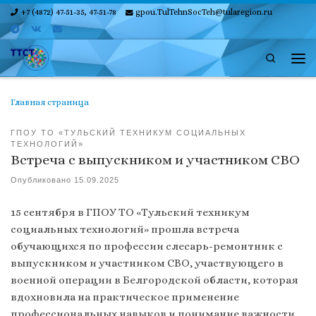
+7 (4872) 47-51-35, 47-51-78
gpou.TulTehnSocTeh@tularegion.ru
Skip to content
Search
Ме
Главная страница
ГПОУ ТО «ТУЛЬСКИЙ ТЕХНИКУМ СОЦИАЛЬНЫХ
ТЕХНОЛОГИЙ»
Встреча с выпускником и участником СВО
Опубликовано
15.09.2025
15 сентября в ГПОУ ТО «Тульский техникум
социальных технологий» прошла встреча
обучающихся по профессии слесарь-ремонтник с
выпускником и участником СВО, участвующего в
военной операции в Белгородской области, которая
вдохновила на практическое применение
профессиональных навыков и понимание важности