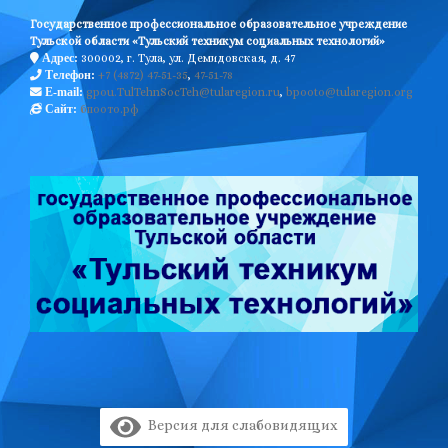
Государственное профессиональное образовательное учреждение
Тульской области «Тульский техникум социальных технологий»
300002, г. Тула, ул. Демидовская, д. 47
Адрес:
+7 (4872) 47-51-35
,
47-51-78
Телефон:
gpou.TulTehnSocTeh@tularegion.ru
,
bpooto@tularegion.org
E-mail:
бпоото.рф
Сайт:
Версия для слабовидящих