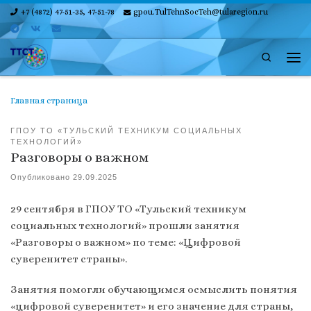
+7 (4872) 47-51-35, 47-51-78
gpou.TulTehnSocTeh@tularegion.ru
Skip to content
Search
Ме
Главная страница
ГПОУ ТО «ТУЛЬСКИЙ ТЕХНИКУМ СОЦИАЛЬНЫХ
ТЕХНОЛОГИЙ»
Разговоры о важном
Опубликовано
29.09.2025
29 сентября в ГПОУ ТО «Тульский техникум
социальных технологий» прошли занятия
«Разговоры о важном» по теме: «Цифровой
суверенитет страны».
Занятия помогли обучающимся осмыслить понятия
«цифровой суверенитет» и его значение для страны,