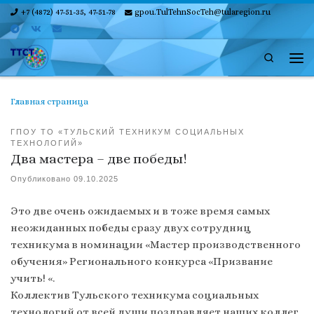
+7 (4872) 47-51-35, 47-51-78
gpou.TulTehnSocTeh@tularegion.ru
Skip to content
Search
Ме
Главная страница
ГПОУ ТО «ТУЛЬСКИЙ ТЕХНИКУМ СОЦИАЛЬНЫХ
ТЕХНОЛОГИЙ»
Два мастера – две победы!
Опубликовано
09.10.2025
Это две очень ожидаемых и в тоже время самых
неожиданных победы сразу двух сотрудниц
техникума в номинации «Мастер производственного
обучения» Регионального конкурса «Призвание
учить! «.
Коллектив Тульского техникума социальных
технологий от всей души поздравляет наших коллег