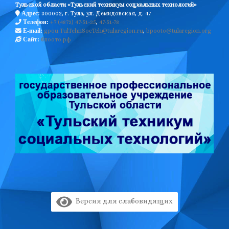
Тульской области «Тульский техникум социальных технологий»
300002, г. Тула, ул. Демидовская, д. 47
Адрес:
+7 (4872) 47-51-35
,
47-51-78
Телефон:
gpou.TulTehnSocTeh@tularegion.ru
,
bpooto@tularegion.org
E-mail:
бпоото.рф
Сайт:
Версия для слабовидящих