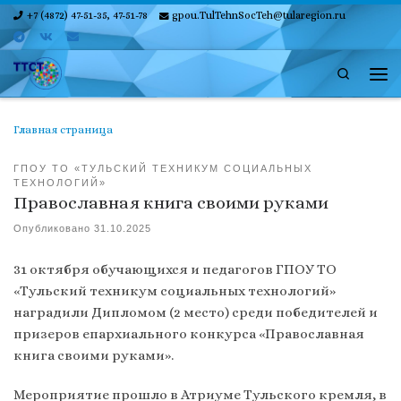
+7 (4872) 47-51-35, 47-51-78
gpou.TulTehnSocTeh@tularegion.ru
Skip to content
Search
Ме
Главная страница
ГПОУ ТО «ТУЛЬСКИЙ ТЕХНИКУМ СОЦИАЛЬНЫХ
ТЕХНОЛОГИЙ»
Православная книга своими руками
Опубликовано
31.10.2025
31 октября обучающихся и педагогов ГПОУ ТО
«Тульский техникум социальных технологий»
наградили Дипломом (2 место) среди победителей и
призеров епархиального конкурса «Православная
книга своими руками».
Мероприятие прошло в Атриуме Тульского кремля, в