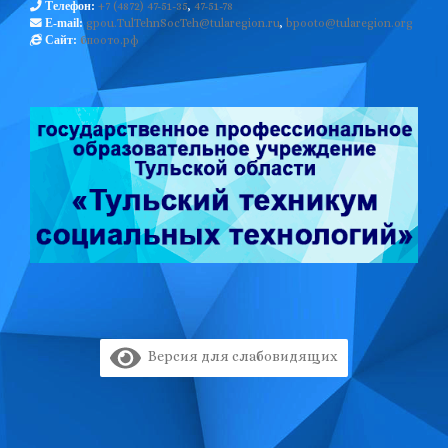
+7 (4872) 47-51-35
,
47-51-78
Телефон:
gpou.TulTehnSocTeh@tularegion.ru
,
bpooto@tularegion.org
E-mail:
бпоото.рф
Сайт:
Версия для слабовидящих