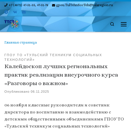
+7 (4872) 47-51-35, 47-51-78
gpou.TulTehnSocTeh@tularegion.ru
Skip to content
Search
Ме
Главная страница
ГПОУ ТО «ТУЛЬСКИЙ ТЕХНИКУМ СОЦИАЛЬНЫХ
ТЕХНОЛОГИЙ»
Калейдоскоп лучших региональных
практик реализации внеурочного курса
«Разговоры о важном»
Опубликовано
06.11.2025
06 ноября классные руководители и советник
директора по воспитанию и взаимодействию с
детскими общественными объединениями ГПОУ ТО
«Тульский техникум социальных технологий»