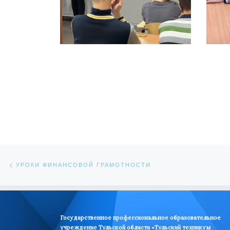
Навигация по записям
Предыдущая запись
УРОКИ ФИНАНСОВОЙ ГРАМОТНОСТИ
Государственное профессиональное образовательное
учреждение Тульской области «Тульский техникум