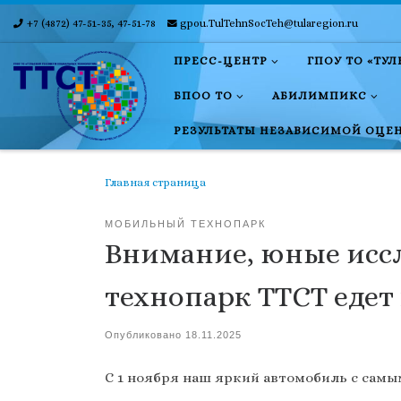
+7 (4872) 47-51-35, 47-51-78
gpou.TulTehnSocTeh@tularegion.ru
Skip to content
ПРЕСС-ЦЕНТР
ГПОУ ТО «ТУ
БПОО ТО
АБИЛИМПИКС
РЕЗУЛЬТАТЫ НЕЗАВИСИМОЙ ОЦЕ
Главная страница
МОБИЛЬНЫЙ ТЕХНОПАРК
Внимание, юные исс
технопарк ТТСТ едет
Опубликовано
18.11.2025
С 1 ноября наш яркий автомобиль с сам