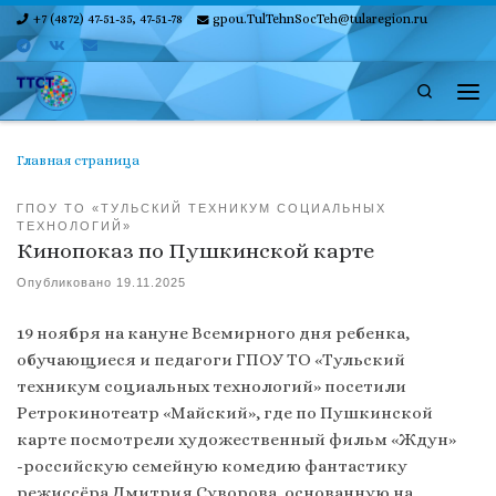
+7 (4872) 47-51-35, 47-51-78
gpou.TulTehnSocTeh@tularegion.ru
Skip to content
Search
Ме
Главная страница
ГПОУ ТО «ТУЛЬСКИЙ ТЕХНИКУМ СОЦИАЛЬНЫХ
ТЕХНОЛОГИЙ»
Кинопоказ по Пушкинской карте
Опубликовано
19.11.2025
19 ноября на кануне Всемирного дня ребенка,
обучающиеся и педагоги ГПОУ ТО «Тульский
техникум социальных технологий» посетили
Ретрокинотеатр «Майский», где по Пушкинской
карте посмотрели художественный фильм «Ждун»
-российскую семейную комедию фантастику
режиссёра Дмитрия Суворова, основанную на