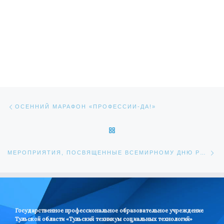
Навигация по записям
Предыдущая запись
ОСЕННИЙ МАРАФОН «ПРОФЕССИИ-ДА!»
ОБРАТНО К СПИСКУ ЗАПИС
Сл
МЕРОПРИЯТИЯ, ПОСВЯЩЕННЫЕ ВСЕМИРНОМУ ДНЮ РЕБЕНКА
Государственное профессиональное образовательное учреждение
Тульской области «Тульский техникум социальных технологий»