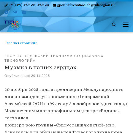
+7 (4872) 47-51-35, 47-51-78
gpou.TulTehnSocTeh@tularegion.ru
Skip to content
Search
Ме
Главная страница
ГПОУ ТО «ТУЛЬСКИЙ ТЕХНИКУМ СОЦИАЛЬНЫХ
ТЕХНОЛОГИЙ»
Музыка в наших сердцах
Опубликовано
20.11.2025
20 ноября 2025 года в преддверии Международного
дня инвалидов, установленного Генеральной
Ассамблеей ООН в 1992 году 3 декабря каждого года, в
Молодежном многопрофильном центре «Родина»
состоялся
концерт рок-группы «Сны уставших детей» из г.
Ясногорск для обучающихся Тульского техникума