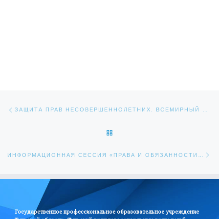
Навигация по записям
Предыдущая запись
ЗАЩИТА ПРАВ НЕСОВЕРШЕННОЛЕТНИХ. ВСЕМИРНЫЙ ДЕНЬ РЕБЕНКА
ОБРАТНО К СПИСКУ ЗАПИС
Сл
ИНФОРМАЦИОННАЯ СЕССИЯ «ПРАВА И ОБЯЗАННОСТИ НЕСОВЕРШЕННОЛЕТНИХ»
Государственное профессиональное образовательное учреждение