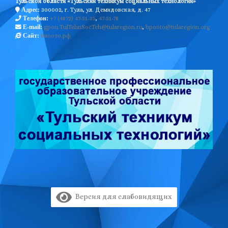
Тульской области «Тульский техникум социальных технологий»
300002, г. Тула, ул. Демидовская, д. 47
Адрес:
+7 (4872) 47-51-35
,
47-51-78
Телефон:
gpou.TulTehnSocTeh@tularegion.ru
,
bpooto@tularegion.org
E-mail:
бпоото.рф
Сайт:
Версия для слабовидящих