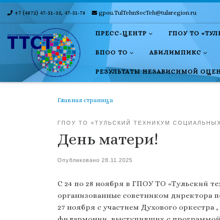
+7 (4872) 47-51-35, 47-51-78
gpou.TulTehnSocTeh@tularegion.ru
Skip to content
ПРЕСС-ЦЕНТР
ГПОУ ТО «ТУ
БПОО ТО
АБИЛИМПИКС
РЕЗУЛЬТАТЫ НЕЗАВИСИМОЙ ОЦЕ
Главная страница
ГПОУ ТО «ТУЛЬСКИЙ ТЕХНИКУМ СОЦИАЛЬНЫ
День матери!
Опубликовано
28.11.2025
С 24 по 28 ноября в ГПОУ ТО «Тульский 
организованные советником директора по
27 ноября с участием Духового оркестр
филармонии, выступивших с программой