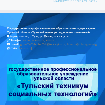
МАРШРУТ БЕЗОПАСНОСТИ
Государственное профессиональное образовательное учреждение
Тульской области «Тульский техникум социальных технологий»
300002, г. Тула, ул. Демидовская, д. 47
Адрес:
+7 (4872) 47-51-35
,
47-51-78
Телефон:
gpou.TulTehnSocTeh@tularegion.ru
,
bpooto@tularegion.org
E-mail:
бпоото.рф
Сайт: