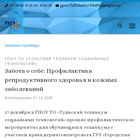
+7 (4872) 47-51-35, 47-51-78
gpou.TulTehnSocTeh@tularegion.ru
Skip to content
Search
Ме
Главная страница
ГПОУ ТО «ТУЛЬСКИЙ ТЕХНИКУМ СОЦИАЛЬНЫХ
ТЕХНОЛОГИЙ»
Забота о себе: Профилактика
репродуктивного здоровья и кожных
заболеваний
Опубликовано
17.12.2025
17 декабря в ГПОУ ТО «Тульский техникум
социальных технологий» прошло профилактическое
мероприятие для обучающихся техникума с
участием врача дерматовенеролога ГУЗ «Городская