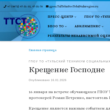
+7 (4872) 47-51-35, 47-51-78
gpou.TulTehnSocTeh@tularegion.ru
Skip to content
ПРЕСС-ЦЕНТР
ГПОУ ТО «ТУ
БПОО ТО
АБИЛИМПИКС
РЕЗУЛЬТАТЫ НЕЗАВИСИМОЙ ОЦЕ
Главная страница
ГПОУ ТО «ТУЛЬСКИЙ ТЕХНИКУМ СОЦИАЛЬНЫ
Крещение Господне
Опубликовано
16.01.2026
16 января на встрече обучающихся ГПОУ
протоиерей Роман Петренко, настоятель 
Крещение является важным событием для 