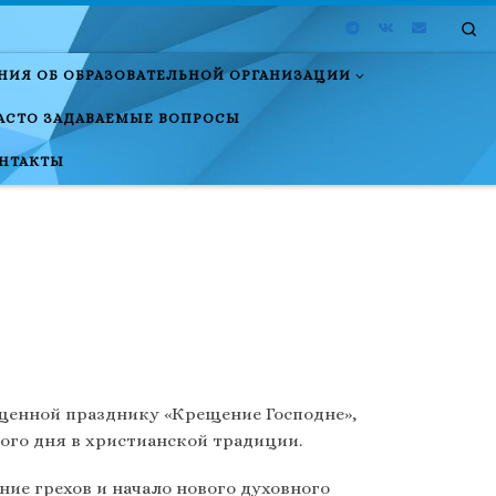
Se
НИЯ ОБ ОБРАЗОВАТЕЛЬНОЙ ОРГАНИЗАЦИИ
АСТО ЗАДАВАЕМЫЕ ВОПРОСЫ
НТАКТЫ
щенной празднику «Крещение Господне»,
ого дня в христианской традиции.
ие грехов и начало нового духовного