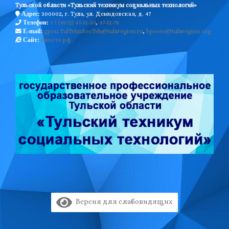
Тульской области «Тульский техникум социальных технологий»
300002, г. Тула, ул. Демидовская, д. 47
Адрес:
+7 (4872) 47-51-35
,
47-51-78
Телефон:
gpou.TulTehnSocTeh@tularegion.ru
,
bpooto@tularegion.org
E-mail:
бпоото.рф
Сайт:
Версия для слабовидящих