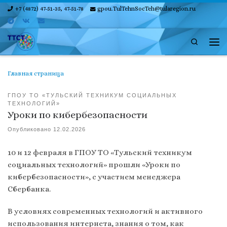
+7 (4872) 47-51-35, 47-51-78
gpou.TulTehnSocTeh@tularegion.ru
Skip to content
Search
Ме
Главная страница
ГПОУ ТО «ТУЛЬСКИЙ ТЕХНИКУМ СОЦИАЛЬНЫХ
ТЕХНОЛОГИЙ»
Уроки по кибербезопасности
Опубликовано
12.02.2026
10 и 12 февраля в ГПОУ ТО «Тульский техникум
социальных технологий» прошли «Уроки по
кибербезопасности», с участием менеджера
Сбербанка.
В условиях современных технологий и активного
использования интернета, знания о том, как