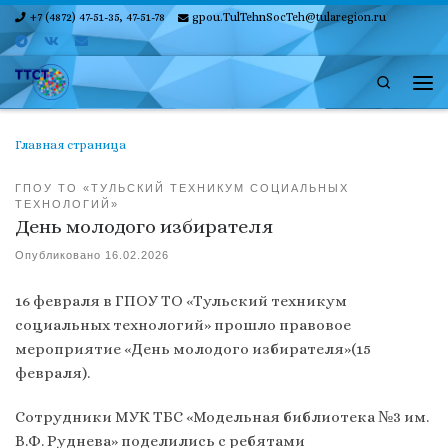
+7 (4872) 47-51-35, 47-51-78
gpou.TulTehnSocTeh@tularegion.ru
Skip to content
Search
Ме
Главная страница
ГПОУ ТО «ТУЛЬСКИЙ ТЕХНИКУМ СОЦИАЛЬНЫХ
ТЕХНОЛОГИЙ»
День молодого избирателя
Опубликовано
16.02.2026
16 февраля в ГПОУ ТО «Тульский техникум
социальных технологий» прошло правовое
мероприятие «День молодого избирателя»(15
февраля).
Сотрудники МУК ТБС «Модельная библиотека №3 им.
В.Ф. Руднева» поделились с ребятами