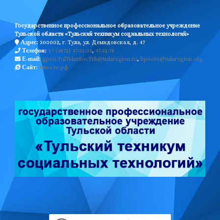
Государственное профессиональное образовательное учреждение
Тульской области «Тульский техникум социальных технологий»
300002, г. Тула, ул. Демидовская, д. 47
Адрес:
+7 (4872) 47-51-35
,
47-51-78
Телефон:
gpou.TulTehnSocTeh@tularegion.ru
,
bpooto@tularegion.org
E-mail:
бпоото.рф
Сайт: