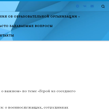
Se
НИЯ ОБ ОБРАЗОВАТЕЛЬНОЙ ОРГАНИЗАЦИИ
АСТО ЗАДАВАЕМЫЕ ВОПРОСЫ
НТАКТЫ
о важном» по теме «Герой из соседнего
ами: о военнослужащих, сотрудниках