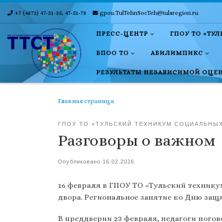
+7 (4872) 47-51-35, 47-51-78
gpou.TulTehnSocTeh@tularegion.ru
Skip to content
ПРЕСС-ЦЕНТР
ГПОУ ТО «ТУ
БПОО ТО
АБИЛИМПИКС
РЕЗУЛЬТАТЫ НЕЗАВИСИМОЙ ОЦЕ
Главная страница
ГПОУ ТО «ТУЛЬСКИЙ ТЕХНИКУМ СОЦИАЛЬНЫ
Разговоры о важном
Опубликовано
16.02.2026
16 февраля в ГПОУ ТО «Тульский технику
двора. Региональное занятие ко Дню защ
В преддверии 23 февраля, педагоги погов