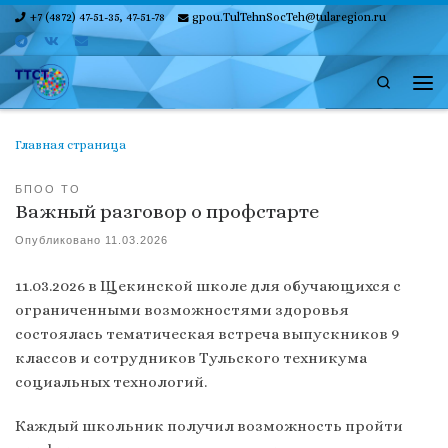
+7 (4872) 47-51-35, 47-51-78
gpou.TulTehnSocTeh@tularegion.ru
Skip to content
Search
Ме
Главная страница
БПОО ТО
Важный разговор о профстарте
Опубликовано
11.03.2026
11.03.2026 в Щекинской школе для обучающихся с
ограниченными возможностями здоровья
состоялась тематическая встреча выпускников 9
классов и сотрудников Тульского техникума
социальных технологий.
Каждый школьник получил возможность пройти