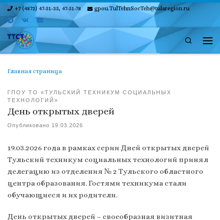
+7 (4872) 47-51-35, 47-51-78
gpou.TulTehnSocTeh@tularegion.ru
Skip to content
Search
Ме
Главная страница
ГПОУ ТО «ТУЛЬСКИЙ ТЕХНИКУМ СОЦИАЛЬНЫХ
ТЕХНОЛОГИЙ»
День открытых дверей
Опубликовано
19.03.2026
19.03.2026 года в рамках серии Дней открытых дверей
Тульский техникум социальных технологий принял
делегацию из отделения № 2 Тульского областного
центра образования. Гостями техникума стали
обучающиеся и их родители.
День открытых дверей – своеобразная визитная