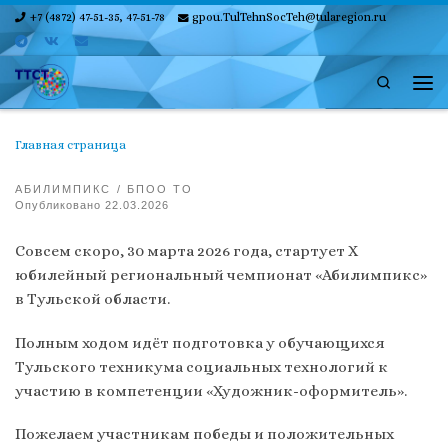
+7 (4872) 47-51-35, 47-51-78
gpou.TulTehnSocTeh@tularegion.ru
Skip to content
Search
Ме
Главная страница
АБИЛИМПИКС
БПОО ТО
Опубликовано
22.03.2026
Совсем скоро, 30 марта 2026 года, стартует Х
юбилейный региональный чемпионат «Абилимпикс»
в Тульской области.
Полным ходом идёт подготовка у обучающихся
Тульского техникума социальных технологий к
участию в компетенции «Художник-оформитель».
Пожелаем участникам победы и положительных