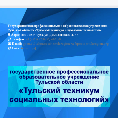
Государственное профессиональное образовательное учреждение
Тульской области «Тульский техникум социальных технологий»
300002, г. Тула, ул. Демидовская, д. 47
Адрес:
+7 (4872) 47-51-35
,
47-51-78
Телефон:
gpou.TulTehnSocTeh@tularegion.ru
,
bpooto@tularegion.org
E-mail:
бпоото.рф
Сайт: