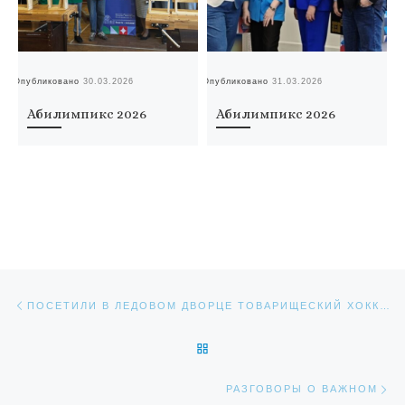
Опубликовано
30.03.2026
Опубликовано
31.03.2026
Оп
Абилимпикс 2026
Абилимпикс 2026
Навигация по записям
Предыдущая запись
ПОСЕТИЛИ В ЛЕДОВОМ ДВОРЦЕ ТОВАРИЩЕСКИЙ ХОККЕЙНЫЙ МАТЧ МЕЖДУ КОМАНДАМИ ПРАВИТЕЛЬСТВА ТУЛЬСКОЙ ОБЛАСТИ И САНКТ-ПЕТЕРБУРГА
ОБРАТНО К СПИСКУ ЗАПИС
Сл
РАЗГОВОРЫ О ВАЖНОМ