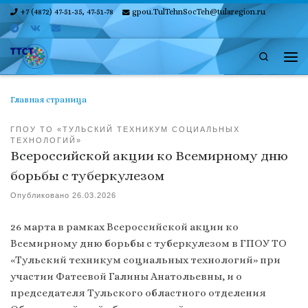
+7 (4872) 47-51-35, 47-51-78
gpou.TulTehnSocTeh@tularegion.ru
Skip to content
Search
Ме
Главная страница
ГПОУ ТО «ТУЛЬСКИЙ ТЕХНИКУМ СОЦИАЛЬНЫХ
ТЕХНОЛОГИЙ»
Всероссийской акции ко Всемирному дню
борьбы с туберкулезом
Опубликовано
26.03.2026
26 марта в рамках Всероссийской акции ко
Всемирному дню борьбы с туберкулезом в ГПОУ ТО
«Тульский техникум социальных технологий» при
участии Фатеевой Галины Анатольевны, и о
председателя Тульского областного отделения