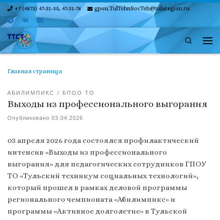
+7 (4872) 47-51-35, 47-51-78
gpou.TulTehnSocTeh@tularegion.ru
Skip to content
Search
Ме
Главная страница
АБИЛИМПИКС
БПОО ТО
Выходы из профессионального выгорания
Опубликовано
03.04.2026
03 апреля 2026 года состоялся профилактический
интенсив «Выходы из профессионального
выгорания» для педагогических сотрудников ГПОУ
ТО «Тульский техникум социальных технологий»,
который прошел в рамках деловой программы
регионального чемпионата «Абилимпикс» и
программы «Активное долголетие» в Тульской