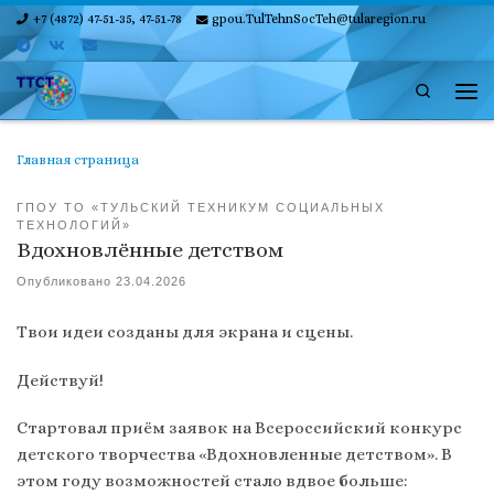
+7 (4872) 47-51-35, 47-51-78
gpou.TulTehnSocTeh@tularegion.ru
Skip to content
Search
Ме
Главная страница
ГПОУ ТО «ТУЛЬСКИЙ ТЕХНИКУМ СОЦИАЛЬНЫХ
ТЕХНОЛОГИЙ»
Вдохновлённые детством
Опубликовано
23.04.2026
️Твои идеи созданы для экрана и сцены.
Действуй!
Стартовал приём заявок на Всероссийский конкурс
детского творчества «Вдохновленные детством». В
этом году возможностей стало вдвое больше: