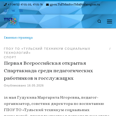
+7 (4872) 47-51-35, 47-51-78
gpou.TulTehnSocTeh@tularegion.ru
Skip to content
Search
Ме
Главная страница
ГПОУ ТО «ТУЛЬСКИЙ ТЕХНИКУМ СОЦИАЛЬНЫХ
ТЕХНОЛОГИЙ»
СПОРТ
Первая Всероссийская открытая
Спартакиада среди педагогических
работников и госслужащих
Опубликовано
16.05.2026
16 мая Гудукина Маргарита Игоревна, педагог-
организатор, советник директора по воспитанию
ГПОУ ТО «Тульский техникум социальных