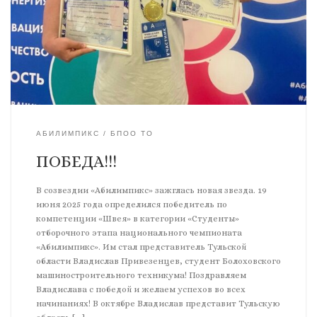
АБИЛИМПИКС
БПОО ТО
ПОБЕДА!!!
В созвездии «Абилимпикс» зажглась новая звезда. 19
июня 2025 года определился победитель по
компетенции «Швея» в категории «Студенты»
отборочного этапа национального чемпионата
«Абилимпикс». Им стал представитель Тульской
области Владислав Привезенцев, студент Болоховского
машиностроительного техникума! Поздравляем
Владислава с победой и желаем успехов во всех
начинаниях! В октябре Владислав представит Тульскую