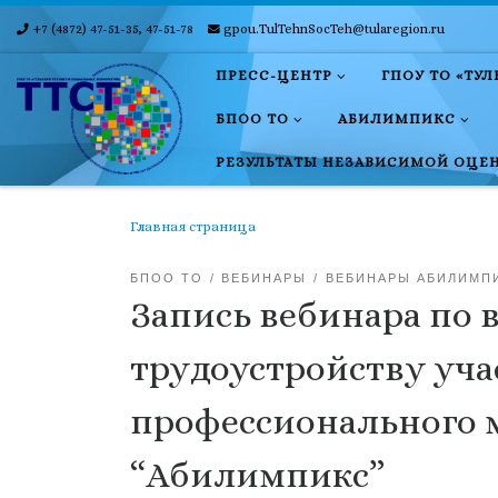
+7 (4872) 47-51-35, 47-51-78
gpou.TulTehnSocTeh@tularegion.ru
Skip to content
ПРЕСС-ЦЕНТР
ГПОУ ТО «ТУ
БПОО ТО
АБИЛИМПИКС
РЕЗУЛЬТАТЫ НЕЗАВИСИМОЙ ОЦЕ
Главная страница
БПОО ТО
ВЕБИНАРЫ
ВЕБИНАРЫ АБИЛИМП
Запись вебинара по
трудоустройству уча
профессионального 
“Абилимпикс”