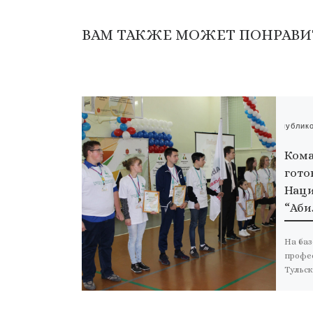
ВАМ ТАКЖЕ МОЖЕТ ПОНРАВИ
Опублик
Кома
готов
Наци
“Аби
На баз
профе
Тульск
социа
регио
центр