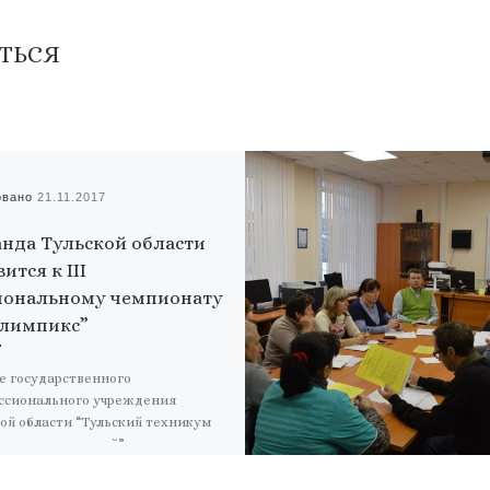
ТЬСЯ
овано
21.11.2017
нда Тульской области
ится к III
ональному чемпионату
лимпикс”
е государственного
ссионального учреждения
ой области “Тульский техникум
льных технологий”,
нального координационного
а развития движения