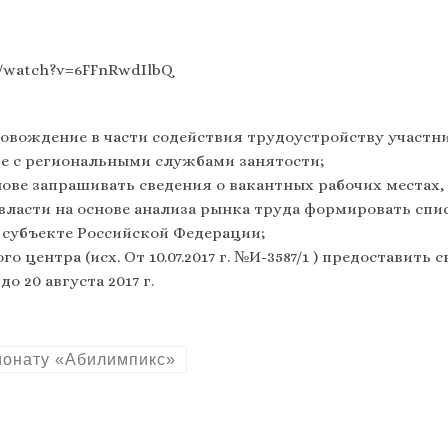
m/watch?v=6FFnRwdIlbQ
ровождение в части содействия трудоустройству участ
ве с региональными службами занятости;
нове запрашивать сведения о вакантных рабочих местах,
 власти на основе анализа рынка труда формировать сп
 субъекте Российской Федерации;
о центра (исх. От 10.07.2017 г. №И-3587/1 ) предоставит
о 20 августа 2017 г.
пионату «Абилимпикс»