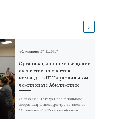
Опубликовано
27.11.2017
Организационное совещание
экспертов по участию
команды в III Национальном
чемпионате Абилимпикс
24 ноября 2017 года в региональном
координационном центре движения
“Абилимпикс” в Тульской области
состоялось организационное
совещание экспертов по участию
команды в III […]