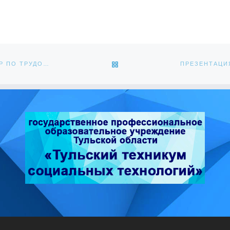
мпикс” в Тульской области
зована активная […]
ОБРАТНО К СПИСКУ ЗАПИС
ВЕБИНАР ПО ВОПРОСУ ПРИНЯТИЯ ДОПОЛНИТЕЛЬНЫХ МЕР ПО ТРУДОУСТРОЙСТВУ УЧАСТНИКОВ РЕГИОНАЛЬНЫХ ЭТАПОВ КОНКУРСОВ ПРОФЕССИОНАЛЬНОГО МАСТЕРСТВА СРЕДИ ЛЮДЕЙ С ИНВАЛИДНОСТЬЮ “АБИЛИМПИКС”