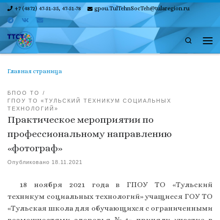
+7 (4872) 47-51-35, 47-51-78
gpou.TulTehnSocTeh@tularegion.ru
Skip to content
Search
Ме
Главная страница
БПОО ТО
ГПОУ ТО «ТУЛЬСКИЙ ТЕХНИКУМ СОЦИАЛЬНЫХ
ТЕХНОЛОГИЙ»
Практическое мероприятии по
профессиональному направлению
«фотограф»
Опубликовано
18.11.2021
18 ноября 2021 года в ГПОУ ТО «Тульский
техникум социальных технологий» учащиеся ГОУ ТО
«Тульская школа для обучающихся с ограниченными