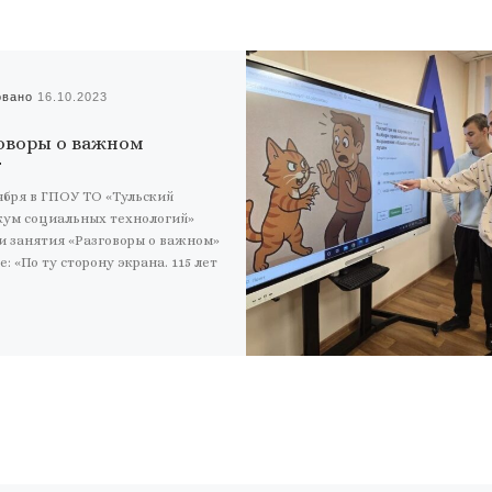
овано
16.10.2023
оворы о важном
ября в ГПОУ ТО «Тульский
кум социальных технологий»
и занятия «Разговоры о важном»
е: «По ту сторону экрана. 115 лет