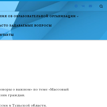
Se
НИЯ ОБ ОБРАЗОВАТЕЛЬНОЙ ОРГАНИЗАЦИИ
АСТО ЗАДАВАЕМЫЕ ВОПРОСЫ
НТАКТЫ
говоры о важном» по теме «Массовый
изни граждан.
сии и Тульской области.