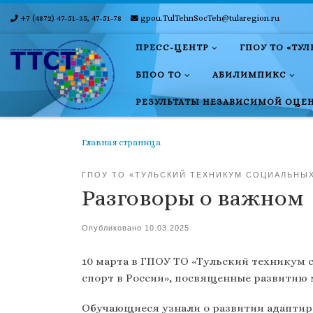
+7 (4872) 47-51-35, 47-51-78
gpou.TulTehnSocTeh@tularegion.ru
Skip to content
ПРЕСС-ЦЕНТР
ГПОУ ТО «ТУ
БПОО ТО
АБИЛИМПИКС
РЕЗУЛЬТАТЫ НЕЗАВИСИМОЙ ОЦЕ
Главная страница
ГПОУ ТО «ТУЛЬСКИЙ ТЕХНИКУМ СОЦИАЛЬНЫ
Разговоры о важном
Опубликовано
10.03.2025
10 марта в ГПОУ ТО «Тульский техникум 
спорт в России», посвященные развитию 
Обучающиеся узнали о развитии адаптиро