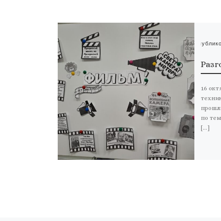
Опублик
Разг
16 окт
техни
прошл
по тем
[…]