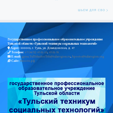
Сл
ШЬЕМ ДЛЯ СВО
Государственное профессиональное образовательное учреждение
Тульской области «Тульский техникум социальных технологий»
300002, г. Тула, ул. Демидовская, д. 47
Адрес:
+7 (4872) 47-51-35
,
47-51-78
Телефон:
gpou.TulTehnSocTeh@tularegion.ru
,
bpooto@tularegion.org
E-mail:
бпоото.рф
Сайт: