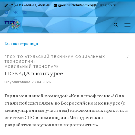
+7 (4872) 47-51-35, 47-51-78
gpou.TulTehnSocTeh@tularegion.ru
Skip to content
Search
Ме
Главная страница
ГПОУ ТО «ТУЛЬСКИЙ ТЕХНИКУМ СОЦИАЛЬНЫХ
ТЕХНОЛОГИЙ»
МОБИЛЬНЫЙ ТЕХНОПАРК
ПОБЕДА в конкурсе
Опубликовано
23.04.2026
Гордимся нашей командой «Код в профессию»! Они
стали победителями во Всероссийском конкурсе (с
международным участием) инклюзивных практик в
системе СПО в номинации «Методическая
разработка внеурочного мероприятия».