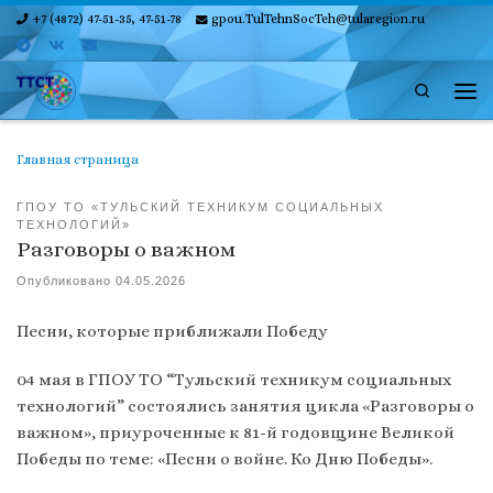
+7 (4872) 47-51-35, 47-51-78
gpou.TulTehnSocTeh@tularegion.ru
Skip to content
Search
Ме
Главная страница
ГПОУ ТО «ТУЛЬСКИЙ ТЕХНИКУМ СОЦИАЛЬНЫХ
ТЕХНОЛОГИЙ»
Разговоры о важном
Опубликовано
04.05.2026
Песни, которые приближали Победу
04 мая в ГПОУ ТО “Тульский техникум социальных
технологий” состоялись занятия цикла «Разговоры о
важном», приуроченные к 81-й годовщине Великой
Победы по теме: «Песни о войне. Ко Дню Победы».